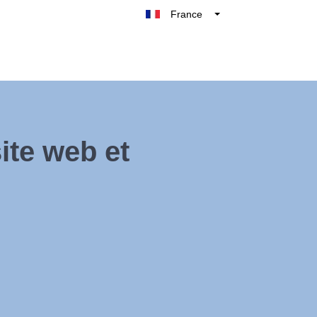
France
Belgique
België
Nederland
Deutschland
UK
ite web et
España
Italie