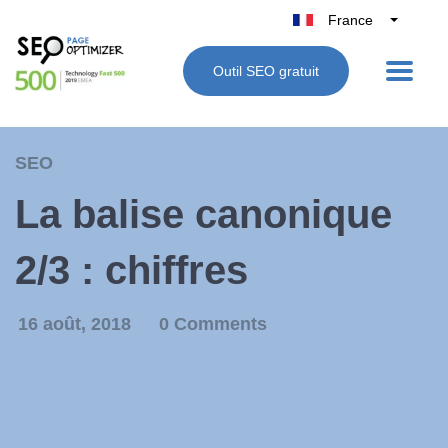
France
Belgique
Outil SEO gratuit
België
Nederland
Deutschland
SEO
UK
La balise canonique
España
Italie
2/3 : chiffres
16 août, 2018
0 Comments