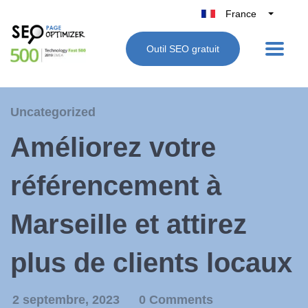
France
Belgique
Outil SEO gratuit
België
Nederland
Deutschland
Uncategorized
UK
Améliorez votre
España
Italie
référencement à
Marseille et attirez
plus de clients locaux
2 septembre, 2023
0 Comments