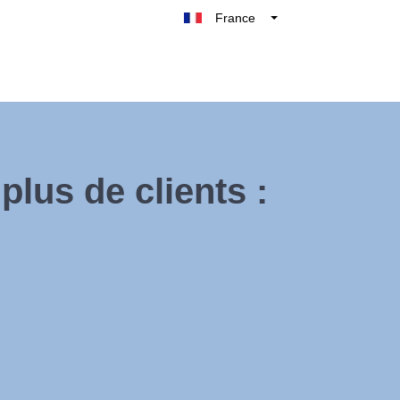
France
Belgique
België
Nederland
Deutschland
UK
plus de clients :
España
Italie