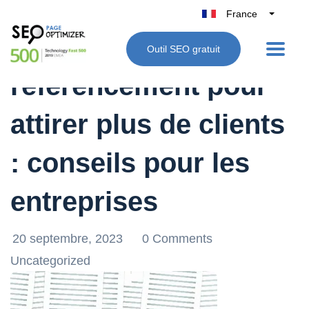
France
Belgique
Boostez votre
Outil SEO gratuit
België
référencement pour
Nederland
Deutschland
attirer plus de clients
UK
España
: conseils pour les
Italie
entreprises
20 septembre, 2023
0 Comments
Uncategorized