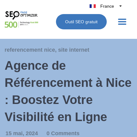
France
Belgique
Outil SEO gratuit
België
Nederland
Deutschland
referencement nice
,
site internet
UK
Agence de
España
Italie
Référencement à Nice
: Boostez Votre
Visibilité en Ligne
15 mai, 2024
0 Comments