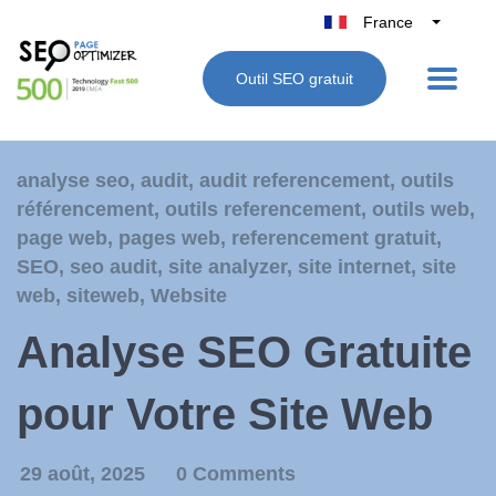
France
Belgique
Outil SEO gratuit
België
Nederland
Deutschland
analyse seo
,
audit
,
audit referencement
,
outils
UK
référencement
,
outils referencement
,
outils web
,
España
page web
,
pages web
,
referencement gratuit
,
Italie
SEO
,
seo audit
,
site analyzer
,
site internet
,
site
web
,
siteweb
,
Website
Analyse SEO Gratuite
pour Votre Site Web
29 août, 2025
0 Comments