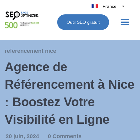
France
Belgique
Outil SEO gratuit
België
Nederland
Deutschland
referencement nice
UK
Agence de
España
Italie
Référencement à Nice
: Boostez Votre
Visibilité en Ligne
20 juin, 2024
0 Comments