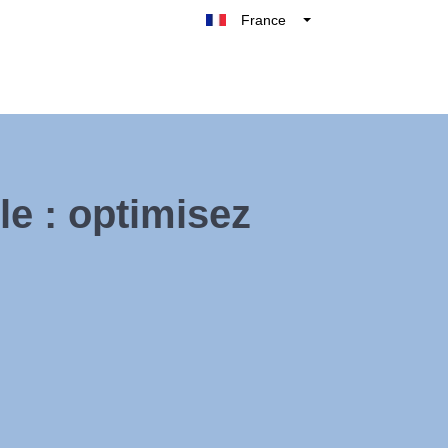
France
Belgique
België
Nederland
Deutschland
UK
e : optimisez
España
Italie