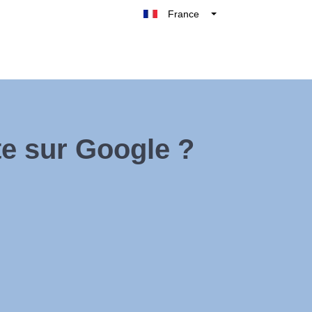
France
Belgique
België
Nederland
Deutschland
UK
e sur Google ?
España
Italie