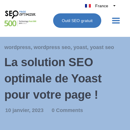
France
Belgique
Outil SEO gratuit
België
Nederland
Deutschland
wordpress
,
wordpress seo
,
yoast
,
yoast seo
UK
La solution SEO
España
Italie
optimale de Yoast
pour votre page !
10 janvier, 2023
0 Comments