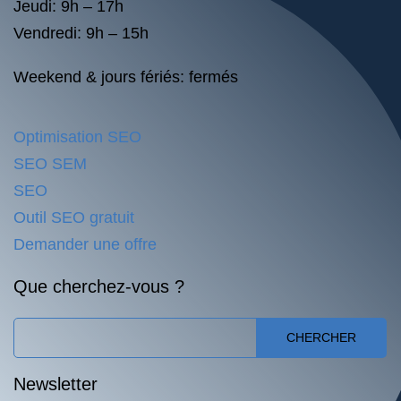
Jeudi: 9h – 17h
Vendredi: 9h – 15h
Weekend & jours fériés: fermés
Optimisation SEO
SEO SEM
SEO
Outil SEO gratuit
Demander une offre
Que cherchez-vous ?
CHERCHER
Newsletter