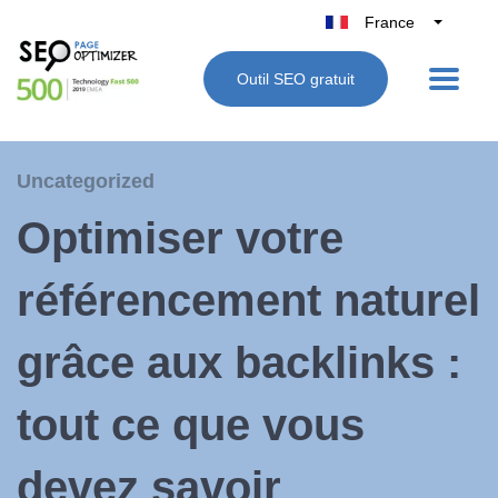
France
Belgique
Outil SEO gratuit
België
Nederland
Deutschland
Uncategorized
UK
Optimiser votre
España
Italie
référencement naturel
grâce aux backlinks :
tout ce que vous
devez savoir