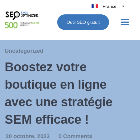
France
Belgique
Outil SEO gratuit
België
Nederland
Deutschland
Uncategorized
UK
Boostez votre
España
Italie
boutique en ligne
avec une stratégie
SEM efficace !
20 octobre, 2023
0 Comments