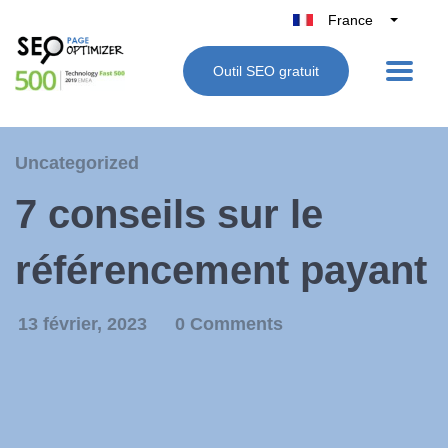
France
Belgique
Outil SEO gratuit
België
Nederland
Deutschland
Uncategorized
UK
7 conseils sur le
España
Italie
référencement payant
13 février, 2023
0 Comments