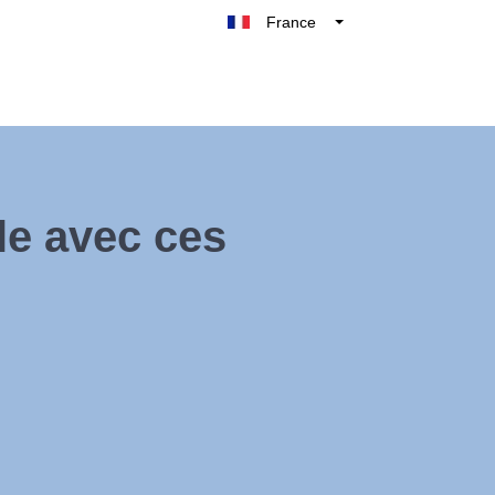
France
Belgique
België
Nederland
Deutschland
UK
le avec ces
España
Italie