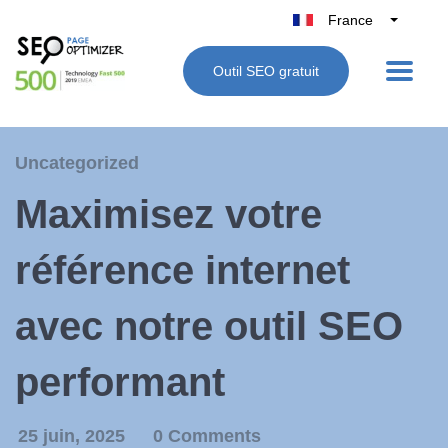
France
Belgique
Outil SEO gratuit
België
Nederland
Deutschland
Uncategorized
UK
Maximisez votre
España
Italie
référence internet
avec notre outil SEO
performant
25 juin, 2025
0 Comments