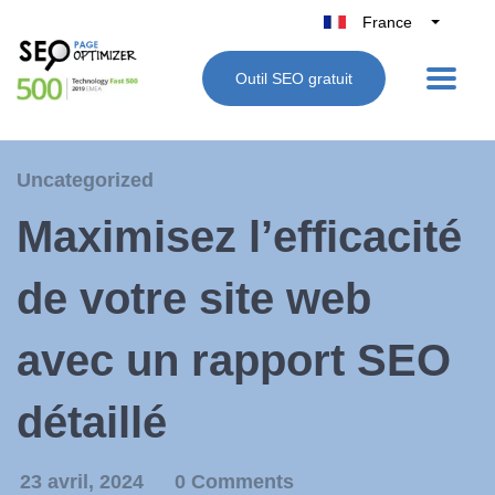
France
Belgique
Outil SEO gratuit
België
Nederland
Deutschland
Uncategorized
UK
Maximisez l’efficacité
España
Italie
de votre site web
avec un rapport SEO
détaillé
23 avril, 2024
0 Comments