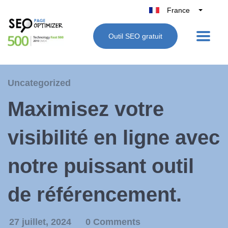
France
Belgique
Outil SEO gratuit
België
Nederland
Deutschland
Uncategorized
UK
Maximisez votre
España
Italie
visibilité en ligne avec
notre puissant outil
de référencement.
27 juillet, 2024
0 Comments