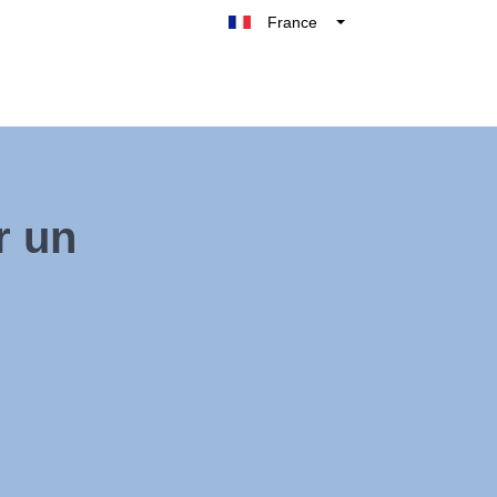
France
Belgique
België
Nederland
Deutschland
UK
r un
España
Italie