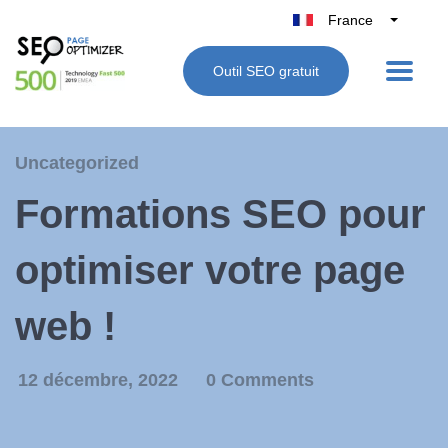
France
Belgique
Outil SEO gratuit
België
Nederland
Deutschland
Uncategorized
UK
Formations SEO pour
España
Italie
optimiser votre page
web !
12 décembre, 2022
0 Comments