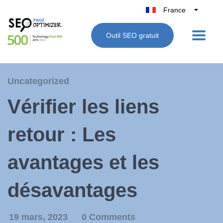
France
Belgique
Outil SEO gratuit
België
Nederland
Deutschland
Uncategorized
UK
Vérifier les liens
España
Italie
retour : Les
avantages et les
désavantages
19 mars, 2023
0 Comments