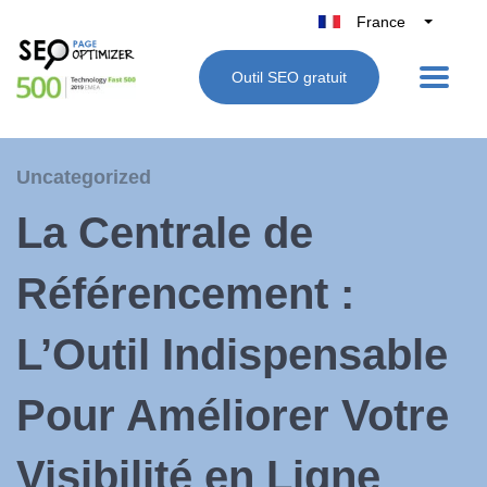
France
Belgique
Outil SEO gratuit
België
Nederland
Deutschland
Uncategorized
UK
La Centrale de
España
Italie
Référencement :
L’Outil Indispensable
Pour Améliorer Votre
Visibilité en Ligne