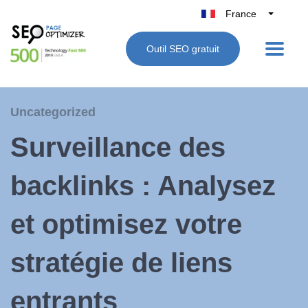
France
Belgique
Outil SEO gratuit
België
Nederland
Deutschland
Uncategorized
UK
Surveillance des
España
Italie
backlinks : Analysez
et optimisez votre
stratégie de liens
entrants