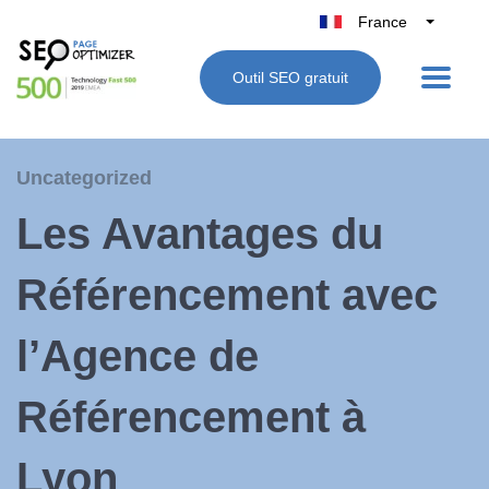
France
Belgique
Outil SEO gratuit
België
Nederland
Deutschland
Uncategorized
UK
Les Avantages du
España
Italie
Référencement avec
l’Agence de
Référencement à
Lyon