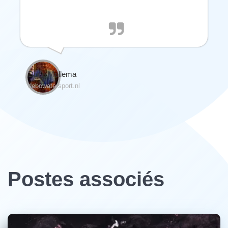
Duco Mollema
debowatersport.nl
Postes associés