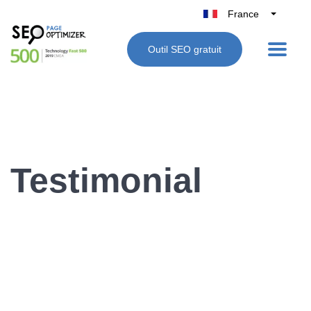
France
Belgique
Outil SEO gratuit
België
Nederland
Deutschland
UK
España
Italie
Testimonial