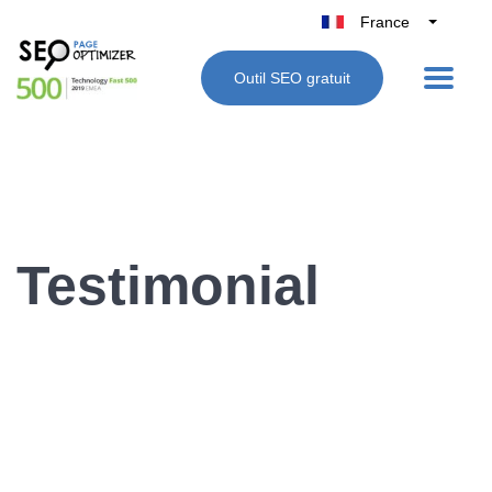
France
Belgique
Outil SEO gratuit
België
Nederland
Deutschland
UK
España
Italie
Testimonial