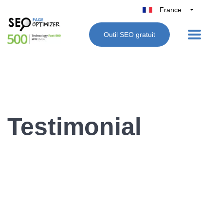
France
Belgique
Outil SEO gratuit
België
Nederland
Deutschland
UK
España
Italie
Testimonial