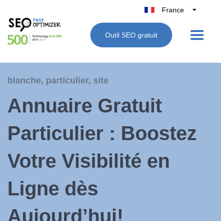
France
Belgique
Outil SEO gratuit
België
Nederland
Deutschland
blanche
,
particulier
,
site
UK
Annuaire Gratuit
España
Italie
Particulier : Boostez
Votre Visibilité en
Ligne dès
Aujourd’hui!