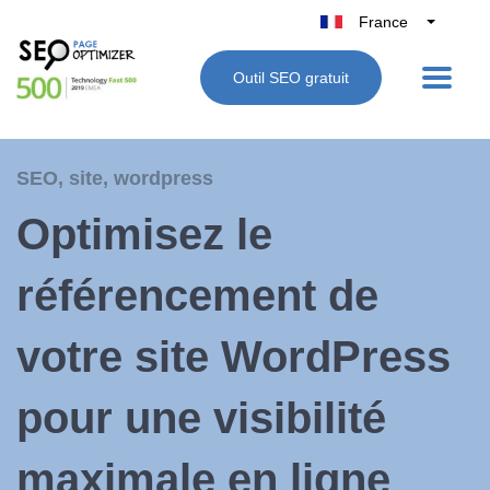
France
Belgique
Outil SEO gratuit
België
Nederland
Deutschland
SEO
,
site
,
wordpress
UK
Optimisez le
España
Italie
référencement de
votre site WordPress
pour une visibilité
maximale en ligne