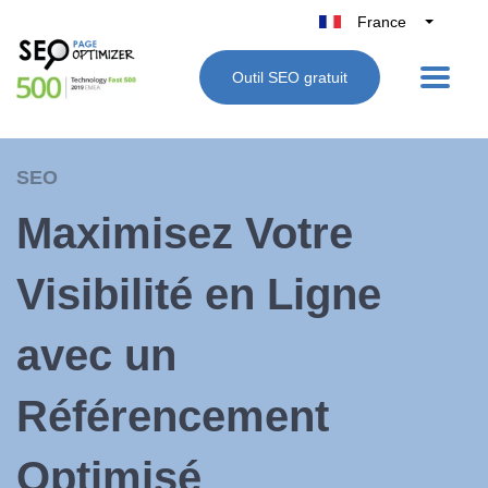
France
Belgique
Outil SEO gratuit
België
Nederland
Deutschland
SEO
UK
Maximisez Votre
España
Italie
Visibilité en Ligne
avec un
Référencement
Optimisé