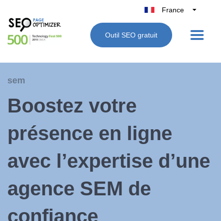
France
Belgique
Outil SEO gratuit
België
Nederland
Deutschland
sem
UK
Boostez votre
España
Italie
présence en ligne
avec l’expertise d’une
agence SEM de
confiance