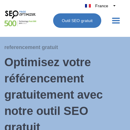
France
Belgique
Outil SEO gratuit
België
Nederland
Deutschland
referencement gratuit
UK
Optimisez votre
España
Italie
référencement
gratuitement avec
notre outil SEO
gratuit