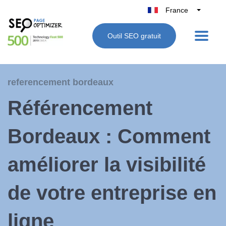
France
Belgique
Outil SEO gratuit
België
Nederland
Deutschland
referencement bordeaux
UK
Référencement
España
Italie
Bordeaux : Comment
améliorer la visibilité
de votre entreprise en
ligne