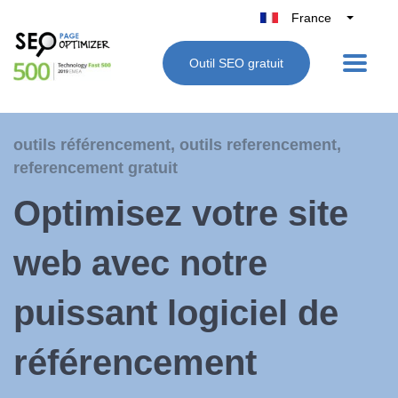
France
Belgique
Outil SEO gratuit
België
Nederland
Deutschland
outils référencement
,
outils referencement
,
UK
referencement gratuit
España
Optimisez votre site
Italie
web avec notre
puissant logiciel de
référencement