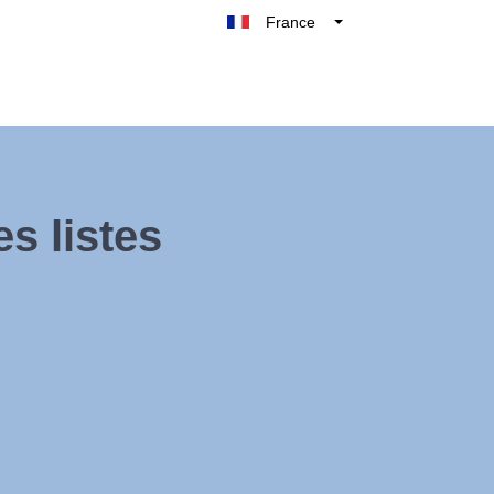
France
Belgique
België
Nederland
Deutschland
UK
s listes
España
Italie