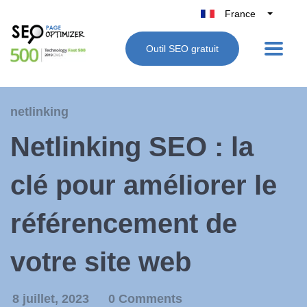
France
Belgique
Outil SEO gratuit
België
Nederland
Deutschland
netlinking
UK
Netlinking SEO : la
España
Italie
clé pour améliorer le
référencement de
votre site web
8 juillet, 2023
0 Comments