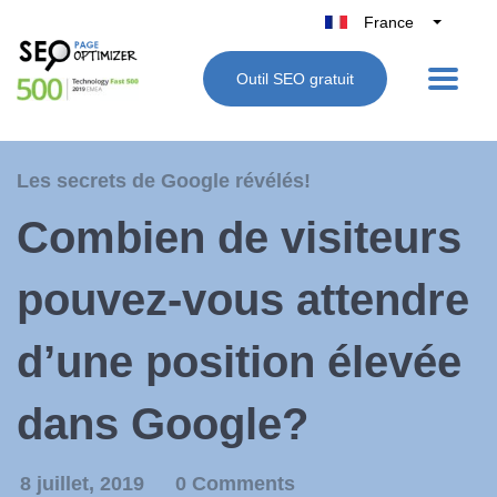
France
Belgique
Outil SEO gratuit
België
Nederland
Deutschland
Les secrets de Google révélés!
UK
Combien de visiteurs
España
Italie
pouvez-vous attendre
d’une position élevée
dans Google?
8 juillet, 2019
0 Comments