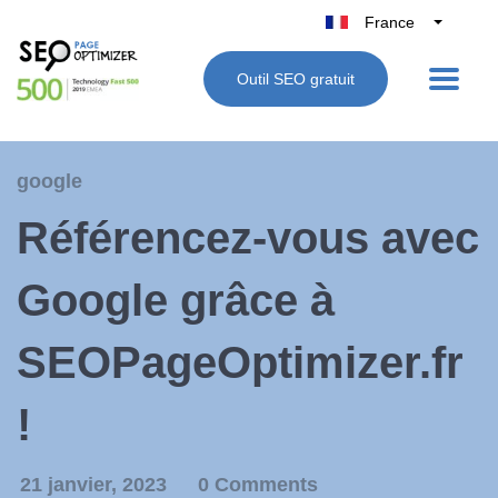
France
Belgique
Outil SEO gratuit
België
Nederland
Deutschland
google
UK
Référencez-vous avec
España
Italie
Google grâce à
SEOPageOptimizer.fr
!
21 janvier, 2023
0 Comments