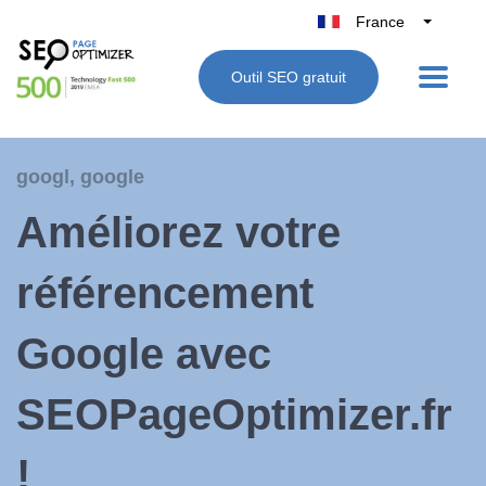
France
Belgique
Outil SEO gratuit
België
Nederland
Deutschland
googl
,
google
UK
Améliorez votre
España
Italie
référencement
Google avec
SEOPageOptimizer.fr
!