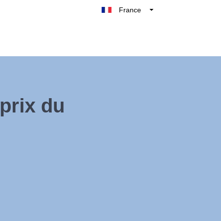
France
Belgique
België
Nederland
Deutschland
UK
prix du
España
Italie