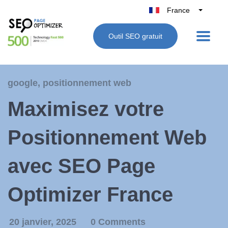
France
Belgique
Outil SEO gratuit
België
Nederland
Deutschland
google
,
positionnement web
UK
Maximisez votre
España
Italie
Positionnement Web
avec SEO Page
Optimizer France
20 janvier, 2025
0 Comments