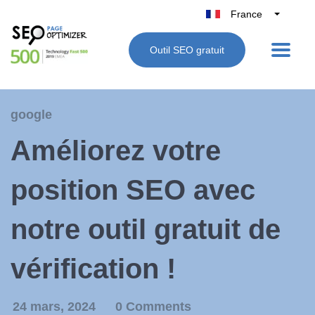
France
Belgique
Outil SEO gratuit
België
Nederland
Deutschland
google
UK
Améliorez votre
España
Italie
position SEO avec
notre outil gratuit de
vérification !
24 mars, 2024
0 Comments