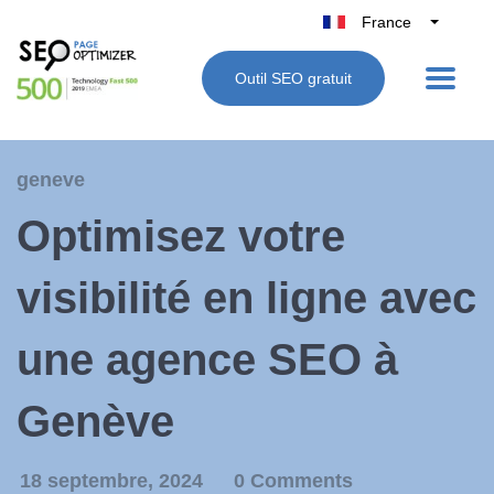
France
Belgique
Outil SEO gratuit
België
Nederland
Deutschland
geneve
UK
Optimisez votre
España
Italie
visibilité en ligne avec
une agence SEO à
Genève
18 septembre, 2024
0 Comments