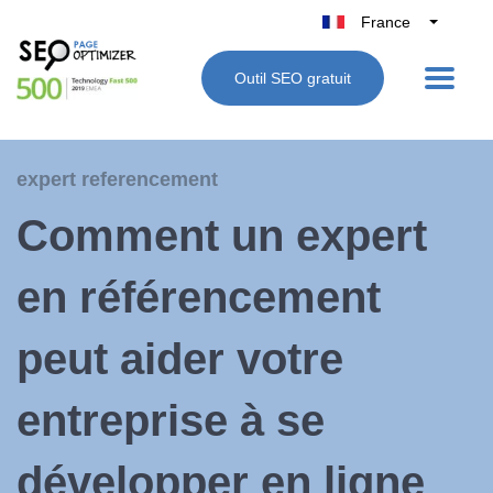
France
Belgique
Outil SEO gratuit
België
Nederland
Deutschland
expert referencement
UK
Comment un expert
España
Italie
en référencement
peut aider votre
entreprise à se
développer en ligne