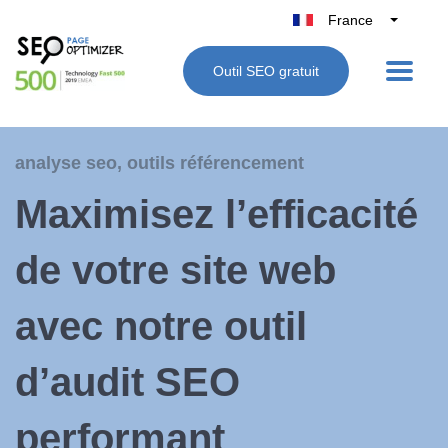
France
Belgique
Outil SEO gratuit
België
Nederland
Deutschland
analyse seo
,
outils référencement
UK
Maximisez l’efficacité
España
Italie
de votre site web
avec notre outil
d’audit SEO
performant