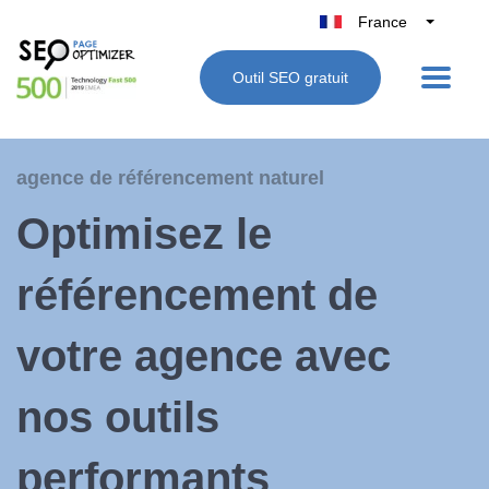
France
Belgique
Outil SEO gratuit
België
Nederland
Deutschland
agence de référencement naturel
UK
Optimisez le
España
Italie
référencement de
votre agence avec
nos outils
performants