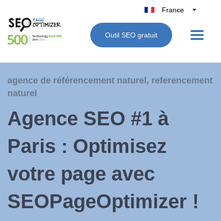
France
Belgique
Outil SEO gratuit
België
Nederland
Deutschland
agence de référencement naturel
,
referencement
UK
naturel
España
Agence SEO #1 à
Italie
Paris : Optimisez
votre page avec
SEOPageOptimizer !