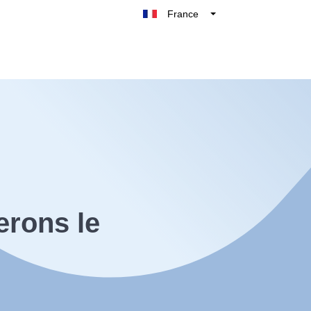
France
Belgique
België
Nederland
Deutschland
UK
España
Italie
erons le