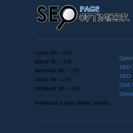
Lundi: 9h – 17h
Optim
Mardi: 9h – 17h
SEO
Mercredi: 9h – 17h
SEO
Jeudi: 9h – 17h
Outil
Vendredi: 9h – 15h
Deman
Weekend & jours fériés: fermés