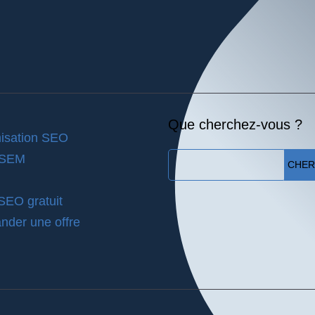
Que cherchez-vous ?
isation SEO
 SEM
CHE
 SEO gratuit
der une offre