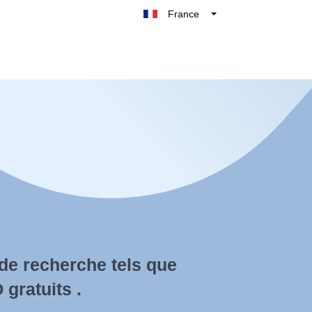
France
Belgique
België
Nederland
Deutschland
UK
España
Italie
 de recherche tels que
 gratuits .