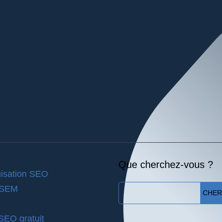
Que cherchez-vous ?
isation SEO
 SEM
CHE
 SEO gratuit